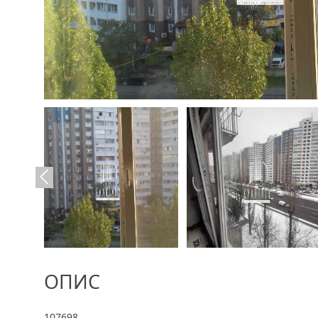
ОПИС
107698