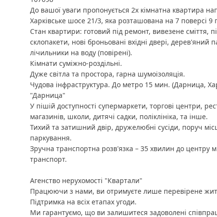
До вашої уваги пропонується 2х кімнатна квартира на
Харківське шосе 21/3, яка розташована на 7 поверсі 9 
Стан квартири: готовий під ремонт, вивезене сміття, пі
склопакети, нові броньовані вхідні двері, дерев'яний 
лічильники на воду (повірені).
Кімнати суміжно-роздільні.
Дуже світла та простора, гарна шумоізоляція.
Чудова інфраструктура. До метро 15 мин. (Дарница, Хар
"Дарница"
У пішій доступності супермаркети, торгові центри, рес
магазинів, школи, дитячі садки, поліклініка, та інше.
Тихий та затишний двір, дружелюбні сусіди, поруч міс
паркування.
Зручна транспортна розв'язка – 35 хвилин до центру м
транспорт.
Агенство нерухомості "Квартали"
Працюючи з нами, ви отримуєте лише перевірене жит
Підтримка на всіх етапах угоди.
Ми гарантуємо, що ви залишитеся задоволені співпра