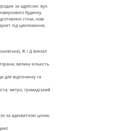
продаж за адресою: вул.
поверхового будинку.
дготовлені стіни, нові
паркет під циклювання,
ьківська), Ж / Д вокзал
торани, велика кількість
ця для відпочинку та
іста, метро, громадський
ло за адекватною ціною.
цею!