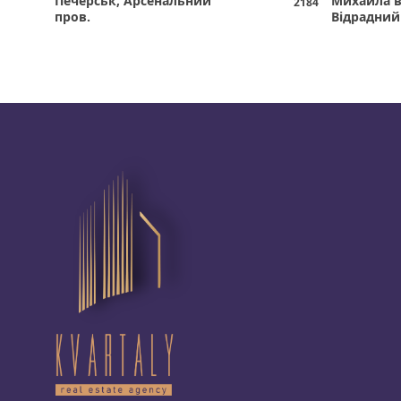
Печерськ, Арсенальний
Михайла в
2184
пров.
Відрадний