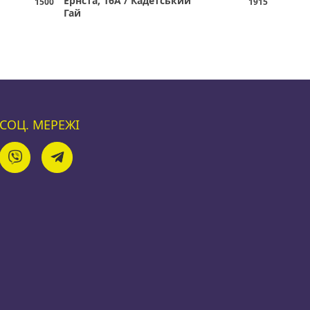
Ернста, 16А / Кадетський
1500
1915
Гай
СОЦ. МЕРЕЖІ