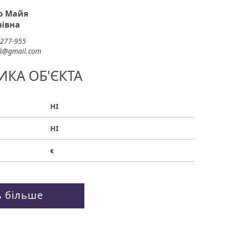
о Майя
вівна
-277-955
8@gmail.com
ИКА ОБ'ЄКТА
НІ
НІ
є
ь більше