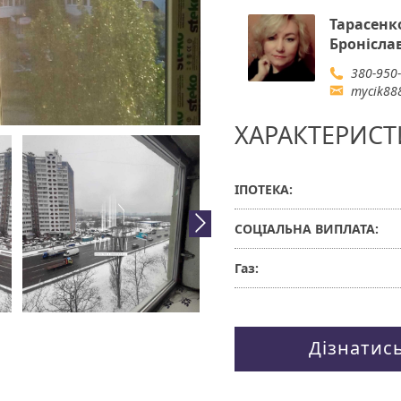
Тарасенк
Бронісла
380-950
mycik88
ХАРАКТЕРИСТ
ІПОТЕКА:
СОЦІАЛЬНА ВИПЛАТА:
Газ:
Дізнатис