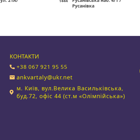
ул. 21А/
Русанівська наб. 4/1 /
1444
Русанівка
КОНТАКТИ
+38 067 921 95 55
ankvartaly@ukr.net
м. Київ, вул.Велика Васильківська,
буд.72, офіс 44 (ст.м «Олімпійська»)