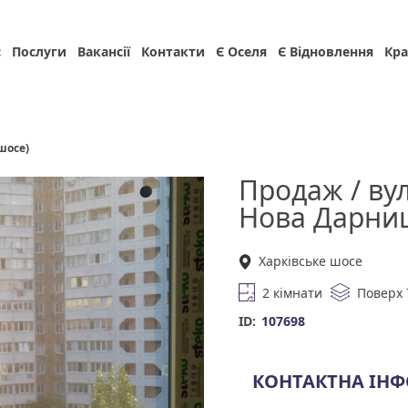
с
Послуги
Вакансії
Контакти
Є Оселя
Є Відновлення
Кра
шосе)
Продаж / вул
Нова Дарниц
Харківське шосе
2 кімнати
Поверх 
ID:
107698
КОНТАКТНА ІН