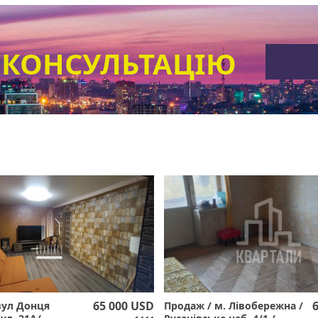
 КОНСУЛЬТАЦІЮ
65 000 USD
вул Донця
Продаж / м. Лівобережна /