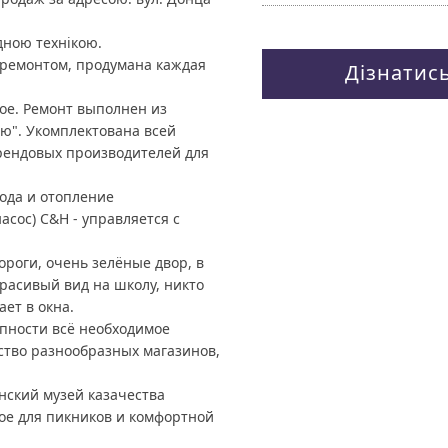
дною технікою.
) ремонтом, продумана каждая
Дізнатис
вое. Ремонт выполнен из
ью". Укомплектована всей
рендовых производителей для
вода и отопление
сос) C&H - управляется с
ороги, очень зелёные двор, в
расивый вид на школу, никто
ет в окна.
упности всё необходимое
ество разнообразных магазинов,
нский музей казачества
гое для пикников и комфортной