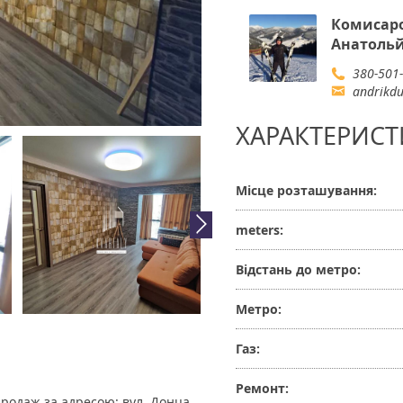
Комисар
Анатоль
380-501
andrikd
ХАРАКТЕРИСТ
Місце розташування:
meters:
Відстань до метро:
Метро:
Газ:
Ремонт:
продаж за адресою: вул. Донца