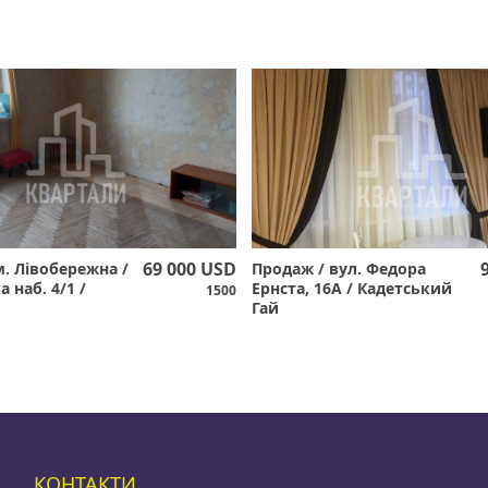
69 000 USD
м. Лівобережна /
Продаж / вул. Федора
а наб. 4/1 /
Ернста, 16А / Кадетський
1500
Гай
КОНТАКТИ