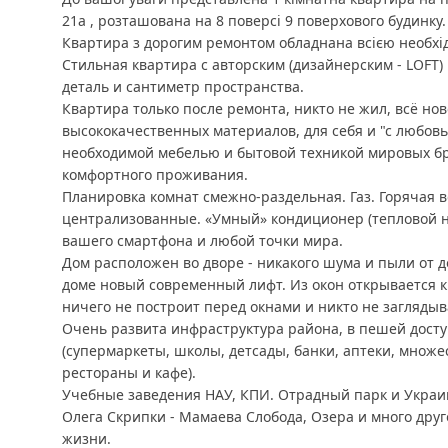
21а , розташована на 8 поверсі 9 поверхового будинку.
Квартира з дорогим ремонтом обладнана всією необхі
Стильная квартира с авторским (дизайнерским - LOFT
деталь и сантиметр пространства.
Квартира только после ремонта, никто не жил, всё но
высококачественных материалов, для себя и "с любов
необходимой мебелью и бытовой техникой мировых б
комфортного проживания.
Планировка комнат смежно-раздельная. Газ. Горячая 
централизованные. «Умный» кондиционер (тепловой на
вашего смартфона и любой точки мира.
Дом расположен во дворе - никакого шума и пыли от д
доме новый современный лифт. Из окон открывается к
ничего не построит перед окнами и никто не заглядыва
Очень развита инфраструктура района, в пешей дост
(супермаркеты, школы, детсады, банки, аптеки, множ
рестораны и кафе).
Учебные заведения НАУ, КПИ. Отрадный парк и Украи
Олега Скрипки - Мамаева Слобода, Озера и много дру
жизни.