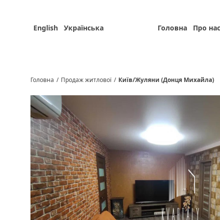
English
Українська
Головна
Про на
Головна
/
Продаж житлової
/
Київ/Жуляни (Донця Михайла)