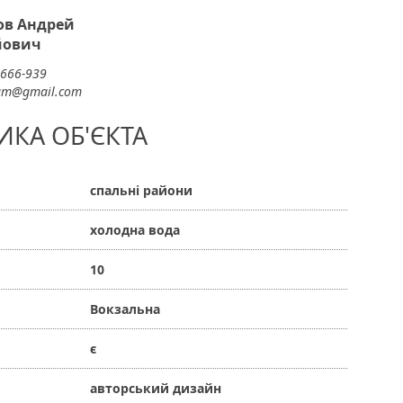
ов Андрей
йович
-666-939
um@gmail.com
ИКА ОБ'ЄКТА
спальні райони
холодна вода
10
Вокзальна
є
авторський дизайн