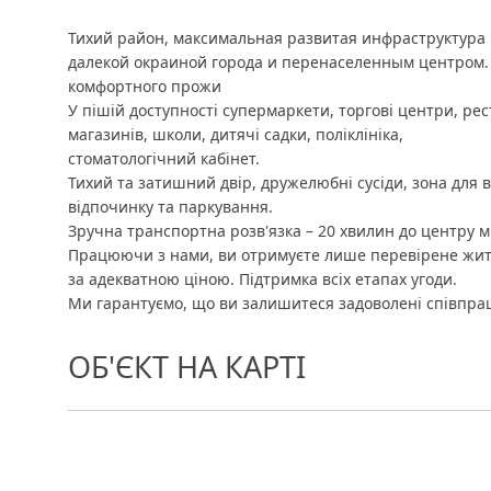
Тихий район, максимальная развитая инфраструктура 
далекой окраиной города и перенаселенным центром. 
комфортного прожи
У пішій доступності супермаркети, торгові центри, рес
магазинів, школи, дитячі садки, поліклініка,
стоматологічний кабінет.
Тихий та затишний двір, дружелюбні сусіди, зона для в
відпочинку та паркування.
Зручна транспортна розв'язка – 20 хвилин до центру міс
Працюючи з нами, ви отримуєте лише перевірене жит
за адекватною ціною. Підтримка всіх етапах угоди.
Ми гарантуємо, що ви залишитеся задоволені співпра
ОБ'ЄКТ НА КАРТІ