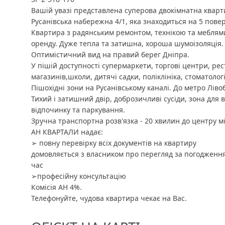
Вашій увазі представлена суперова двокімнатна кварт
Русанівська набережна 4/1, яка знаходиться на 5 повер
Квартира з радянським ремонтом, технікою та меблям
оренду. Дуже тепла та затишна, хороша шумоізоляція.
Оптимістичний вид на правий берег Дніпра.
У пішій доступності супермаркети, торгові центри, рес
магазинів,школи, дитячі садки, поліклініка, стоматологі
Пішохідні зони на Русанівському каналі. До метро Лів
Тихий і затишний двір, доброзичливі сусіди, зона для 
відпочинку та паркування.
Зручна транспортна розв'язка - 20 хвилин до центру м
АН КВАРТАЛИ надає:
➢ повну перевірку всіх документів на квартиру
домовляється з власником про перегляд за погодження
час
➢професійну консультацію
Комісія АН 4%.
Телефонуйте, чудова квартира чекає на Вас.