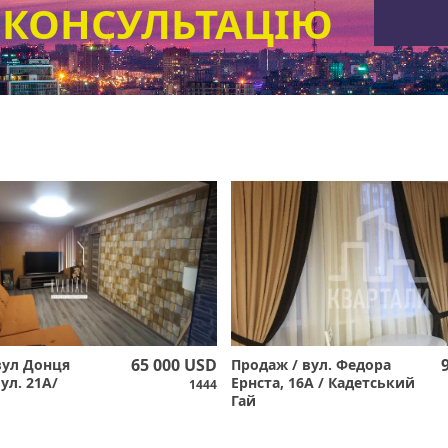
 КОНСУЛЬТАЦІЮ
65 000 USD
вул Донця
Продаж / вул. Федора
ул. 21А/
Ернста, 16А / Кадетський
1444
Гай