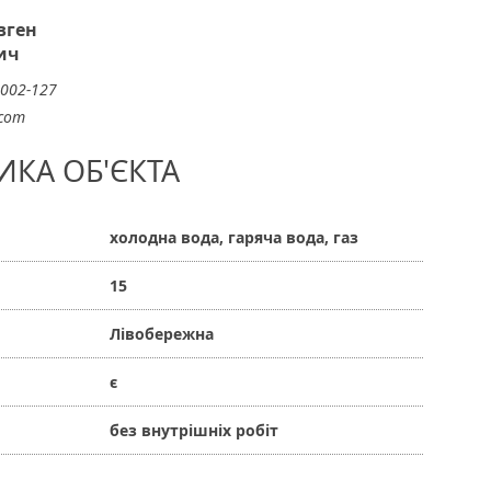
вген
ич
-002-127
.com
ИКА ОБ'ЄКТА
холодна вода, гаряча вода, газ
15
Лівобережна
є
без внутрішніх робіт