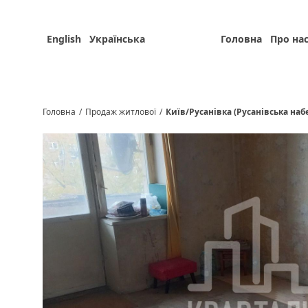
English
Українська
Головна
Про на
Головна
/
Продаж житлової
/
Київ/Русанівка (Русанівська на