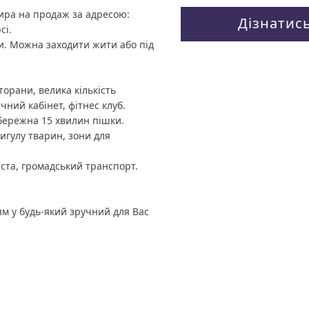
ира на продаж за адресою:
Дізнатис
сі.
и. Можна заходити жити або під
торани, велика кількість
чний кабінет, фітнес клуб.
обережна 15 хвилин пішки.
вигулу тварин, зони для
іста, громадський транспорт.
м у будь-який зручний для Вас