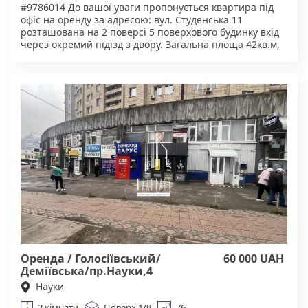
#9786014 До вашої уваги пропонується ​​квартира під
офіс на оренду за адресою: вул. Студенська 11
розташована на 2 поверсі 5 поверхового будинку вхід
через окремий підїзд з двору. Загальна площа 42кв.м,
3 кабінети, 2 окремих (20кв.м 8 кв.м), 1 кабінет (12
кв.м) прохідний. Є санвузел , душ холодна вода.
Приміщення укомплектоване офісними меблями,
сейф, холодильник. В великій кімнаті є балкон. Можна
розглядати приміщення як для роботи, так і для житла
(установити бойлер та якусь маленьку плитку). Чудова
інфраструктура. У пішій доступності магазини, кафе.
Тихий та затишний двір, зони для відпочинку та
паркування. Зручна транспортна розв'язка. Агентство
нерухомості "Квартали" Працюючи з нами, ви
отримуєте лише перевірене житло від реальних
орендодавців за адекватною ціною. Підтримка на всіх
етапах угоди. Ми гарантуємо, що ви залишитеся
задоволені співпрацею! КОМІСІЯ АН Квартали 50% за
фактом підписання договору оренди.
Оренда / Голосіївський/
60 000 UAH
Деміївська/пр.Науки,4
Науки
2 кімнати
Поверх 1/9
76