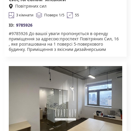
Повітряних сил
3 кімнати
Поверх 1/5
55
ID:
9785926
#9785926 До вашої уваги пропонується в оренду
приміщення за адресою:проспект Повітряних Сил, 16
, яке розташована на 1 поверсі 5-поверхового
будинку. Приміщення з якісним дизайнерським
ремонтом, в якому буде розвиватися і процвітати Ваш
бізнес. Для комфортну надається: броньовані двері,
укриття в будинку. Чудова інфраструктура. У пішій
доступності супермаркети, торгові центри, ресторани,
велика кількість магазинів. Зручна транспортна
розв'язка : найближча станція метро Вокзальна.
Агентство нерухомості "Квартали" Працюючи з нами,
ви отримуєте лише перевірений об'єкт за адекватною
ціною. Підтримка на всіх етапах угоди. Ми гарантуємо,
що ви залишитеся задоволені співпрацею! Комісія
50% за фактом підписання договору.