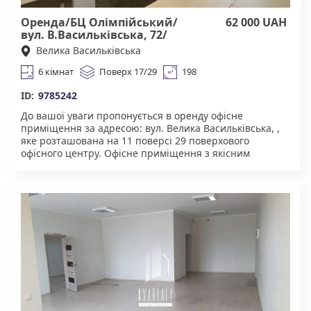
Оренда/БЦ Олімпійський/
62 000 UAH
вул. В.Васильківська, 72/
Голосіївський
Велика Васильківська
6 кімнат
Поверх 17/29
198
ID:
9785242
До вашої уваги пропонується в оренду офісне
приміщення за адресою: вул. Велика Васильківська, ,
яке розташована на 11 поверсі 29 поверхового
офісного центру. Офісне приміщення з якісним
сучасним ремонтом. Для комфортну надається:
броньовані двері, укриття в будинку. Чудова
інфраструктура. У пішій доступності супермаркети,
торгові центри, ресторани, велика кількість
магазинів. Зручна транспортна розв'язка : метро
Олімпійська в пішій доступності 2 хвилини. Агенство
нерухомості "Квартали" Працюючи з нами, ви
отримуєте лише перевірений об'єкт за адекватною
ціною.Підтримка на всіх етапах угоди. Ми гарантуємо,
що ви залишитеся задоволені співпрацею!