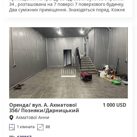
34 , розташована на 7 поверсі 7 поверхового будинку.
Два суміжних приміщення. Знаходяться поряд. Кожне
по 35 кв. м. Зроблен якісний ремонт. Без меблів.
Можна орендувати разом і окремо. Чудова
інфраструктура. У пішій доступності супермаркети,
торгові центри, ресторани, велика кількість
магазинів, школи, дитячі садки, поліклініка,
стоматологічний кабінет. Тихий та затишний двір,
дружелюбні сусіди, зона для вигулу тварин, зони для
відпочинку та паркування. Зручна транспортна
розв'язка. В самому центрі. Безпечний район.
Агенство нерухомості "Квартали" Працюючи з нами,
ви отримуєте лише перевірене житло від реальних
орендодавців за адекватною ціною. Підтримка всіх
етапах угоди. Ми гарантуємо, що ви залишитеся
задоволені співпрацею!Підтримка на всіх етапах
угоди. Комісія 20% за фактом підписання договору
оренди.
Оренда/ вул. А. Ахматової
1 000 USD
35б/ Позняки/Дарницький
Ахматової Анни
1 кімната
88