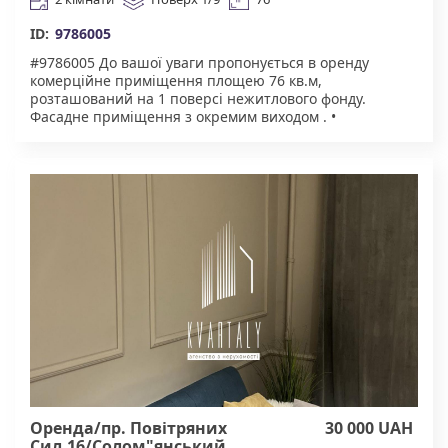
ID:
9786005
#9786005 До вашої уваги пропонується в оренду
комерційне приміщення площею 76 кв.м,
розташований на 1 поверсі нежитлового фонду.
Фасадне приміщення з окремим виходом . •
Потужність електроенергії — 30 кВт Призначення:
Чудово підійде під аптеку, магазин, оптику,
зоомагазин, пиво, салон краси і т.д. Агентство
нерухомості "Квартали" Працюючи з нами, ви
отримуєте лише перевірений об'єкт за адекватною
ціною. Підтримка на всіх етапах угоди. Ми гарантуємо,
що ви залишитеся задоволені співпрацею! Комісія
50% за фактом підписання договору.
Оренда/пр. Повітряних
30 000 UAH
Сил,16/Солом"янський