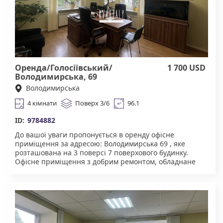
50% за фактом підписання договору.
Оренда/Голосіївський/
1 700 USD
Володимирська, 69
Володимирська
4 кімнати
Поверх 3/6
96.1
ID:
9784882
До вашої уваги пропонується в оренду офісне
приміщення за адресою: Володимирська 69 , яке
розташована на 3 поверсі 7 поверхового будинку.
Офісне приміщення з добрим ремонтом, обладнане
меблями і всією необхідною технікою. Для комфортну
надається: домофон, броньовані двері, укриття в
будинку. Чудова інфраструктура. У пішій доступності
супермаркети, торгові центри, ресторани, велика
кількість магазинів. Зручна транспортна розв'язка :
найближчі станції метро- Площа Льва Толстого,