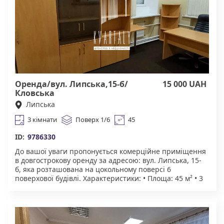
Оренда/вул. Липська,15-б/
15 000 UAH
Кловська
Липська
3 кімнати
Поверх 1/6
45
ID:
9786330
До вашої уваги пропонується комерційне приміщення
в довгострокову оренду за адресою: вул. Липська, 15-
б, яка розташована на цокольному поверсі 6
поверхової будівлі. Характеристики: • Площа: 45 м² • 3
окремі кімнати • Зручний під’їзд авто • Комунікації:
вода та електроенергія, санвузол. Підійде під склад
товарів, інтернет-магазин, майстерню(шиття, ремонт,
друк, меблі, збірка, упаковка), зберігання обладнання
чи інструментів. Торг можливий!!! Агенство