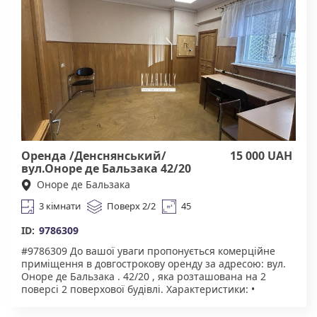
нерухомості "Квартали" Працюючи з нами, ви
отримуєте лише перевірені об'єкти від реальних
орендодавців за адекватною ціною. Підтримка на всіх
етапах угоди. Ми гарантуємо, що ви залишитеся
задоволені співпрацею! Комісія 50% за фактом
підписання договору.
Оренда /Денснянський/
15 000 UAH
вул.Оноре де Бальзака 42/20
Оноре де Бальзака
3 кімнати
Поверх 2/2
45
ID:
9786309
#9786309 До вашої уваги пропонується комерційне
приміщення в довгострокову оренду за адресою: вул.
Оноре де Бальзака . 42/20 , яка розташована на 2
поверсі 2 поверхової будівлі. Характеристики: •
Площа: 45 м² • 2 окремі кімнати та 1 прохідна •
Зручний під’їзд авто • Комунікації: вода та