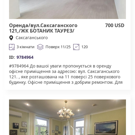
Оренда/вул.Саксаганского
700 USD
121,/ЖК БОТАНИК ТАУРЕЗ/
Шевченковский р-н,
Саксаганського
3 кімнати
Поверх 11/25
120
ID:
9784964
#9784964 До вашої уваги пропонується в оренду
офісне приміщення за адресою: вул. Саксаганського
121. , яке розташована на 11 поверсі 25 поверхового
будинку. Офісне приміщення з добрим ремонтом. Для
комфортну надається: броньовані двері, укриття в
будинку. Чудова інфраструктура. У пішій доступності
супермаркети, торгові центри, ресторани, велика
кількість магазинів. Зручна транспортна розв'язка :
найближчі станції метро, Університет, Вокзальна.
Агенство нерухомості "Квартали" Працюючи з нами,
ви отримуєте лише перевірений об'єкт за адекватною
ціною.Підтримка на всіх етапах угоди. Ми гарантуємо,
що ви залишитеся задоволені співпрацею! Комісія