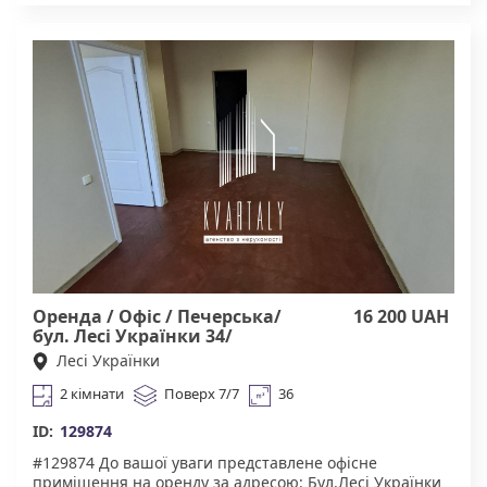
інфраструктура. У пішій доступності супермаркети,
торгові центри, ресторани, велика кількість
магазинів, школи, дитячі садки, поліклініка,
стоматологічний кабінет. Тихий та затишний двір,
дружелюбні сусіди, зона для вигулу тварин, зони для
відпочинку та паркування. Зручна транспортна
розв'язка. В самому центрі. Безпечний район.
Агенство нерухомості "Квартали" Працюючи з нами,
ви отримуєте лише перевірене житло від реальних
орендодавців за адекватною ціною. Підтримка всіх
етапах угоди. Ми гарантуємо, що ви залишитеся
задоволені співпрацею!Підтримка на всіх етапах
угоди. Комісія 20% за фактом підписання договору
оренди.
Оренда / Офіс / Печерська/
16 200 UAH
бул. Лесі Українки 34/
Печерський/ Київ
Лесі Українки
2 кімнати
Поверх 7/7
36
ID:
129874
#129874 До вашої уваги представлене офісне
приміщення на оренду за адресою: Бул.Лесі Українки