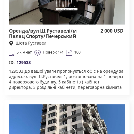
"Квартали" Працюючи з нами, ви отримуєте лише
перевірене житло від реальних орендодавців за
адекватною ціною. Підтримка на всіх етапах угоди. Ми
гарантуємо, що ви залишитеся задоволені
співпрацею! КОМІСІЯ АН Квартали 50% за фактом
підписання договору оренди.
Оренда/вул Ш.Руставелі/м
2 000 USD
Палац Спорту/Печерський
Шота Руставелі
5 кімнат
Поверх 1/4
100
ID:
129533
129533 До вашої уваги пропонується офіс на оренду за
адресою: вул Ш.Руставелі 1, розташована на 1 поверсі
4 поверхового будинку. 5 кабінетів ( кабінет
директора, 3 роздільні кабінети, переговорна кімната
та ресепшн) Зручна кухня. Санвузол. 2 балкони ( один
закритий інший французький ) Стоїть охоронна
система AJAX ТРЦ Гулівер, багато кавярень, кафе,
ресторанів поруч. Чудова інфраструктура. У пішій
доступності магазини, кафе, школи, дитячі садки,
медичні заклади. Тихий та затишний двір, зони для
відпочинку та паркування. Зручна транспортна
розв'язка. Агентство нерухомості "Квартали"