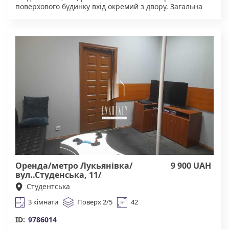
поверхового будинку вхід окремий з двору. Загальна
площа 103 кв.м, 5 кабінетів. Є санвузел , окрема кухня.
Приміщення укомплектоване офісними меблями, є
холодильник. Чудова інфраструктура. У пішій
доступності магазини, кафе. Тихий та затишний двір,
зони для відпочинку та паркування. Зручна
транспортна розв'язка. Агентство нерухомості
"Квартали" Працюючи з нами, ви отримуєте лише
перевірене житло від реальних орендодавців за
адекватною ціною. Підтримка на всіх етапах угоди. Ми
гарантуємо, що ви залишитеся задоволені
співпрацею!
Оренда/метро Лукьянівка/
9 900 UAH
вул..Студенська, 11/
Шевченківський р-н/
Студентська
3 кімнати
Поверх 2/5
42
ID:
9786014