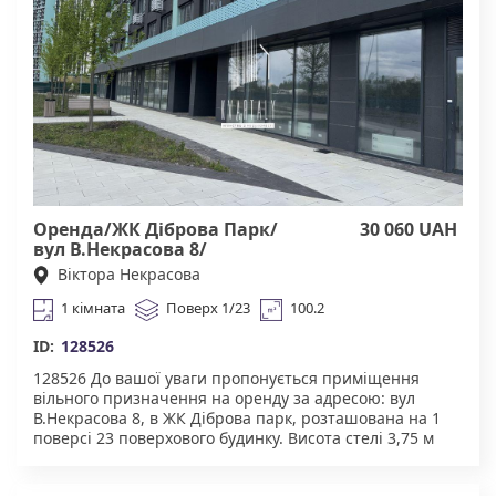
заклади. Тихий та затишний двір, зони для відпочинку
та паркування. Зручна транспортна розв'язка.
Агентство нерухомості "Квартали" Працюючи з нами,
ви отримуєте лише перевірене житло від реальних
орендодавців за адекватною ціною. Підтримка на всіх
етапах угоди. Ми гарантуємо, що ви залишитеся
задоволені співпрацею! КОМІСІЯ АН Квартали 50% за
фактом підписання договору оренди.
Оренда/ЖК Діброва Парк/
30 060 UAH
вул В.Некрасова 8/
Подільський
Віктора Некрасова
1 кімната
Поверх 1/23
100.2
ID:
128526
128526 До вашої уваги пропонується ​​приміщення
вільного призначення на оренду за адресою: вул
В.Некрасова 8, в ЖК Діброва парк, розташована на 1
поверсі 23 поверхового будинку. Висота стелі 3,75 м
Вентканал Санвузел Мокра точка Потужність по
електриці 15 кВт Гарантовані будівельні канікули По