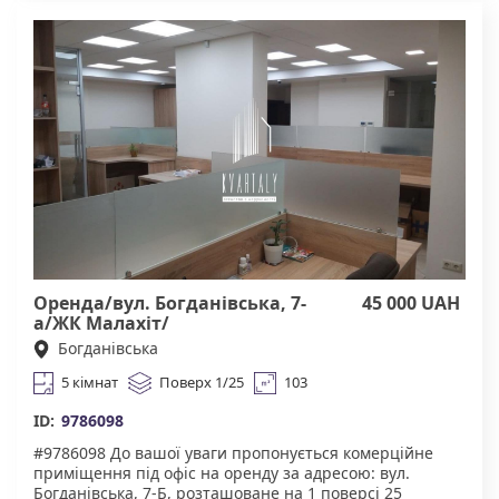
електроенергія, санвузол- на поверсі, поруч. Підійде
під склад товарів, інтернет-магазин,
майстерню(шиття, ремонт, друк, меблі, збірка,
упаковка), зберігання обладнання чи інструментів.
Торг можливий!!! Надання будівельних канікул
розгядаємо. Ремонтні роботи за рахунок орендної
плати також обговорюються. У цій же будівлі доступне
приміщення : 1 кімната - 28 м² Агенство нерухомості
"Квартали" Працюючи з нами, ви отримуєте лише
перевірені об'єкти від реальних орендодавців за
адекватною ціною. Підтримка на всіх етапах угоди. Ми
гарантуємо, що ви залишитеся задоволені
співпрацею! Комісія 50% за фактом підписання
договору.
Оренда/вул. Богданівська, 7-
45 000 UAH
а/ЖК Малахіт/
Солом"янський
Богданівська
5 кімнат
Поверх 1/25
103
ID:
9786098
#9786098 До вашої уваги пропонується ​​комерційне
приміщення під офіс на оренду за адресою: вул.
Богданівська, 7-Б, розташоване на 1 поверсі 25