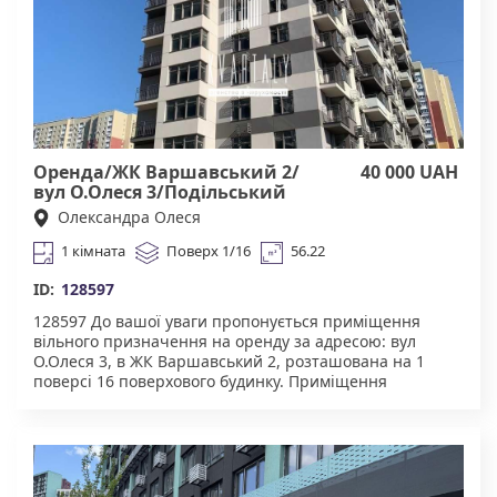
Працюючи з нами, ви отримуєте лише перевірене
житло від реальних орендодавців за адекватною
ціною. Підтримка на всіх етапах угоди. Ми гарантуємо,
що ви залишитеся задоволені співпрацею! КОМІСІЯ
АН Квартали 50% за фактом підписання договору
оренди.
Оренда/ЖК Варшавський 2/
40 000 UAH
вул О.Олеся 3/Подільський
Олександра Олеся
1 кімната
Поверх 1/16
56.22
ID:
128597
128597 До вашої уваги пропонується ​​приміщення
вільного призначення на оренду за адресою: вул
О.Олеся 3, в ЖК Варшавський 2, розташована на 1
поверсі 16 поверхового будинку. Приміщення
розташоване на розі фасаду будинку — вигідна
локація з відмінною видимістю. Ідеально підходить
для салону краси, кав’ярні, магазину чи іншого
бізнесу. Чудова інфраструктура. У пішій доступності
магазини, кафе, школи, дитячі садки, медичні