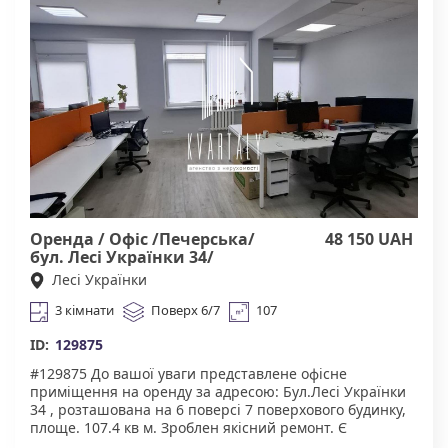
інфраструктура. У пішій доступності супермаркети,
торгові центри, ресторани, велика кількість
магазинів. Зручна транспортна розв'язка : найближчі
станції метро- Площа Льва Толстого, Університет,
Олімпійська. Агенство нерухомості "Квартали"
Працюючи з нами, ви отримуєте лише перевірене
житло від реальних орендодавців за адекватною
ціною. Підтримка на всіх етапах угоди. Ми гарантуємо,
що ви залишитеся задоволені співпрацею! Комісія
50% за фактом підписання договору оренди.
Оренда / Офіс /Печерська/
48 150 UAH
бул. Лесі Українки 34/
Печерський/ Київ
Лесі Українки
3 кімнати
Поверх 6/7
107
ID:
129875
#129875 До вашої уваги представлене офісне
приміщення на оренду за адресою: Бул.Лесі Українки
34 , розташована на 6 поверсі 7 поверхового будинку,
площе. 107.4 кв м. Зроблен якісний ремонт. Є
кондиціонери. Без меблів. Звльняється з 01.08. Чудова