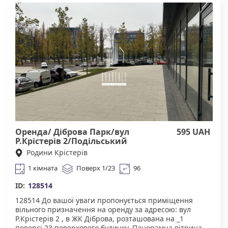
домовленості можу зробити ремонт під орендаря
Чудова інфраструктура. У пішій доступності магазини,
кафе, школи, дитячі садки, медичні заклади. Тихий та
затишний двір, зони для відпочинку та паркування.
Зручна транспортна розв'язка. Агентство нерухомості
"Квартали" Працюючи з нами, ви отримуєте лише
перевірене житло від реальних орендодавців за
адекватною ціною. Підтримка на всіх етапах угоди. Ми
гарантуємо, що ви залишитеся задоволені
співпрацею! КОМІСІЯ АН Квартали 50% за фактом
підписання договору оренди.
Оренда/ Діброва Парк/вул
595 UAH
Р.Крістерів 2/Подільський
Родини Крістерів
1 кімната
Поверх 1/23
96
ID:
128514
128514 До вашої уваги пропонується ​​приміщення
вільного призначення на оренду за адресою: вул
Р.Крістерів 2 , в ЖК Діброва, розташована на _1
поверсі 23 поверхового будинку. Панорамна вітрина.