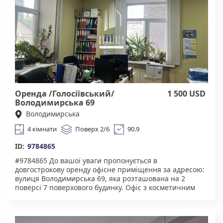
Університет, Олімпійська. Агенство нерухомості
"Квартали" Працюючи з нами, ви отримуєте лише
перевірений об'єкт за адекватною ціною.Підтримка на
всіх етапах угоди. Ми гарантуємо, що ви залишитеся
задоволені співпрацею! Комісія 50% за фактом
підписання договору.
Оренда /Голосіївський/
1 500 USD
Володимирська 69
Володимирська
4 кімнати
Поверх 2/6
90.9
ID:
9784865
#9784865 До вашої уваги пропонується в
довгострокову оренду офісне приміщення за адресою:
вулиця Володимирська 69, яка розташована на 2
поверсі 7 поверхового будинку. Офіс з косметичним
ремонтом, обладнан меблями і всією необхідною
технікою. Для комфортну надається: домофон,
броньовані двері, укриття в будинку. Чудова