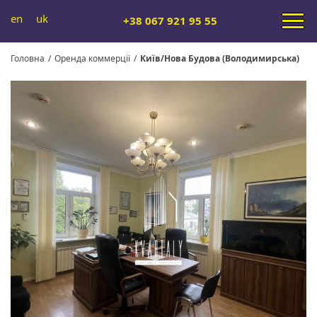
en
uk
+38 067 921 95 55
Головна
/
Оренда коммерції
/
Київ/Нова Будова (Володимирська)