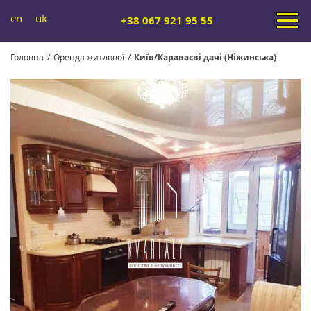
en
uk
+38 067 921 95 55
Головна
/
Оренда житлової
/
Київ/Караваєві дачі (Ніжинська)