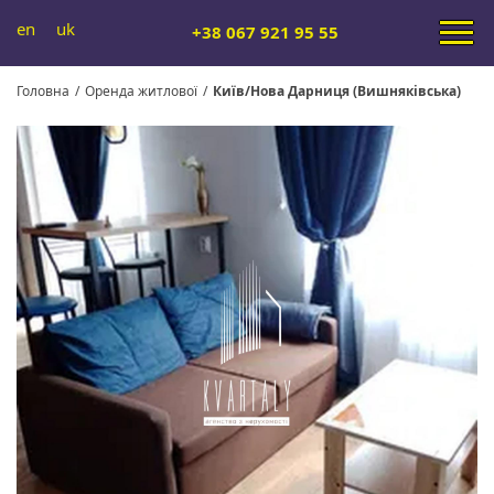
en
uk
+38 067 921 95 55
Головна
/
Оренда житлової
/
Київ/Нова Дарниця (Вишняківська)