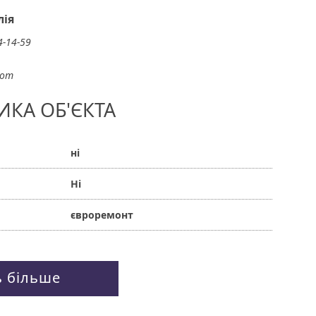
ія
4-14-59
com
ИКА ОБ'ЄКТА
ні
Ні
євроремонт
ь більше