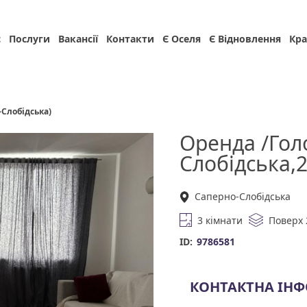
с
Послуги
Вакансії
Контакти
Є Оселя
Є Відновлення
Кра
-Слобідська)
Оренда /Гол
Слобідська,
Саперно-Слобідська
3 кімнати
Поверх 
ID:
9786581
КОНТАКТНА ІН