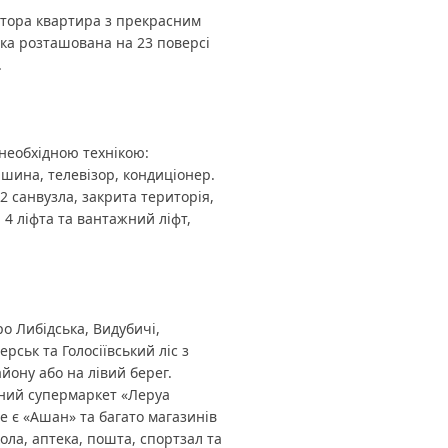
стора квартира з прекрасним
яка розташована на 23 поверсі
.
необхідною технікою:
шина, телевізор, кондиціонер.
2 санвузла, закрита територія,
 4 ліфта та вантажний ліфт,
о Либідська, Видубичі,
рськ та Голосіївський ліс з
йону або на лівий берег.
ьний супермаркет «Леруа
е є «Ашан» та багато магазинів
ола, аптека, пошта, спортзал та