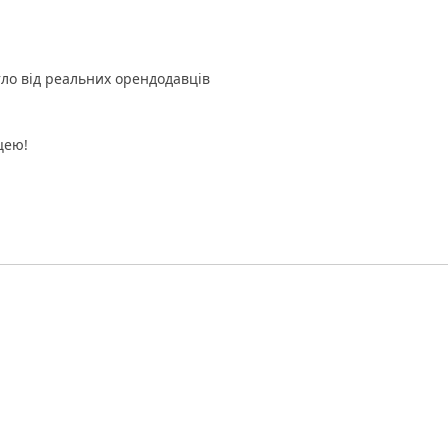
ло від реальних орендодавців
цею!