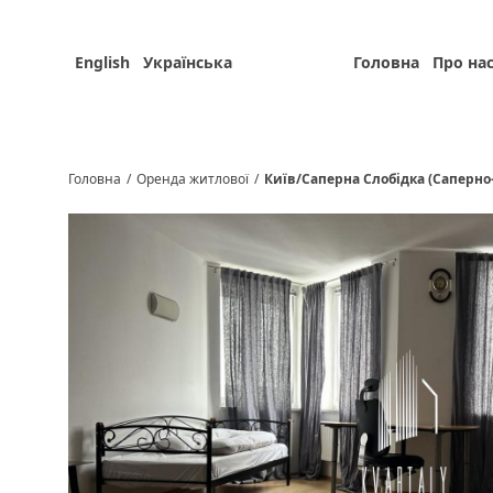
English
Українська
Головна
Про на
Головна
/
Оренда житлової
/
Київ/Саперна Слобідка (Саперно