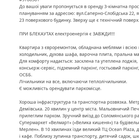
До вашої уваги пропонується в оренду 3-кімнатна про
плануванням за адресою: вул.Саперно-Слобідська 22, 
23 поверхового будинку. Зверху ще є технічний поверх
ПРИ БЛЕКАУТАХ електроенергія є ЗАВЖДИ!!!
Квартира з євроремонтом, обладнана меблями і всією 
холодильник, духова шафа, варочна плита, пральна ма
Для комфорту надається: засклена та утеплена лоджія, 
консьєрж-сервіс, підземний паркінг, гостьовий паркінг,
ОСББ.
Лічильники на все, включаючи теплолічильники.
Є можливість орендувати паркомісце.
Хороша інфраструктура та транспортна розвязка. Метр
Деміївська. 20 хвилин у центр міста. Мальовничий Пече
прилеглим парком. Зручний виїзд до Соломянського ра
Супермаркет «Велмарт» («Велика кишеня») та будівел
Мерлен». В 10 хвилинах їзди великий ТЦ Ocean Plaza, д
і кафе. Поблизу зупинка транспорту, дитячий садок, шк