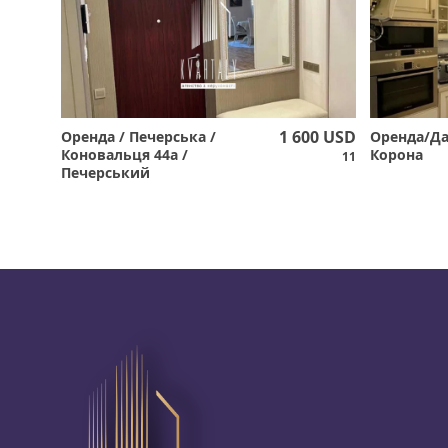
1 600 USD
Оренда / Печерська /
Оренда/Д
Коновальця 44а /
Корона
11
Печерський