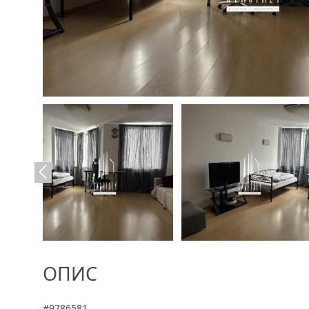
ОПИС
#9786581