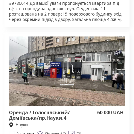
#9786014 До вашої уваги пропонується ​​квартира під
офіс на оренду за адресою: вул. Студенська 11
розташована на 2 поверсі 5 поверхового будинку вхід
через окремий підїзд з двору. Загальна площа 42кв.м,
3 кабінети, 2 окремих (20кв.м 8 кв.м), 1 кабінет (12
кв.м) прохідний. Є санвузел , душ холодна вода.
Приміщення укомплектоване офісними меблями,
сейф, холодильник. В великій кімнаті є балкон. Можна
розглядати приміщення як для роботи, так і для житла
(установити бойлер та якусь маленьку плитку). Чудова
інфраструктура. У пішій доступності магазини, кафе.
Тихий та затишний двір, зони для відпочинку та
паркування. Зручна транспортна розв'язка. Агентство
нерухомості "Квартали" Працюючи з нами, ви
отримуєте лише перевірене житло від реальних
орендодавців за адекватною ціною. Підтримка на всіх
етапах угоди. Ми гарантуємо, що ви залишитеся
задоволені співпрацею! КОМІСІЯ АН Квартали 50% за
фактом підписання договору оренди.
Оренда / Голосіївський/
60 000 UAH
Деміївська/пр.Науки,4
Науки
2 кімнати
Поверх 1/9
76