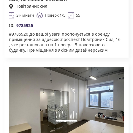
Повітряних сил
3 кімнати
Поверх 1/5
55
ID:
9785926
#9785926 До вашої уваги пропонується в оренду
приміщення за адресою:проспект Повітряних Сил, 16
, яке розташована на 1 поверсі 5-поверхового
будинку. Приміщення з якісним дизайнерським
ремонтом, в якому буде розвиватися і процвітати Ваш
бізнес. Для комфортну надається: броньовані двері,
укриття в будинку. Чудова інфраструктура. У пішій
доступності супермаркети, торгові центри, ресторани,
велика кількість магазинів. Зручна транспортна
розв'язка : найближча станція метро Вокзальна.
Агентство нерухомості "Квартали" Працюючи з нами,
ви отримуєте лише перевірений об'єкт за адекватною
ціною. Підтримка на всіх етапах угоди. Ми гарантуємо,
що ви залишитеся задоволені співпрацею! Комісія
50% за фактом підписання договору.