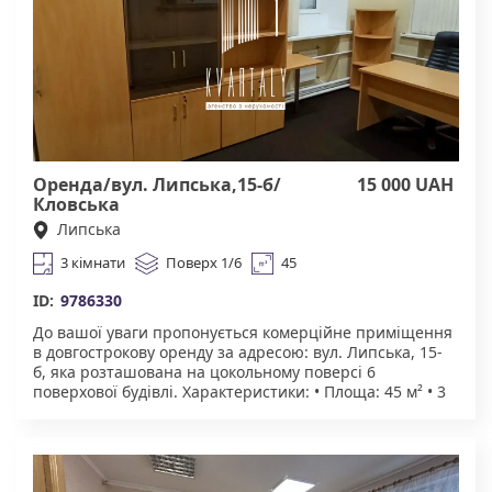
Оренда/вул. Липська,15-б/
15 000 UAH
Кловська
Липська
3 кімнати
Поверх 1/6
45
ID:
9786330
До вашої уваги пропонується комерційне приміщення
в довгострокову оренду за адресою: вул. Липська, 15-
б, яка розташована на цокольному поверсі 6
поверхової будівлі. Характеристики: • Площа: 45 м² • 3
окремі кімнати • Зручний під’їзд авто • Комунікації:
вода та електроенергія, санвузол. Підійде під склад
товарів, інтернет-магазин, майстерню(шиття, ремонт,
друк, меблі, збірка, упаковка), зберігання обладнання
чи інструментів. Торг можливий!!! Агенство