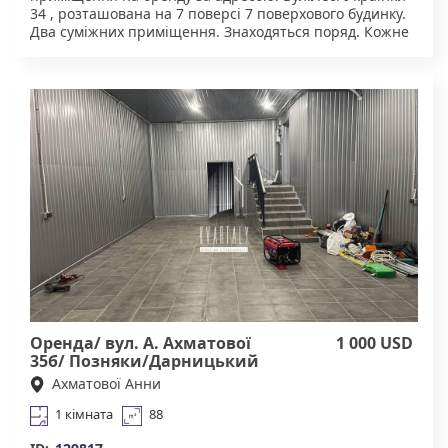
34 , розташована на 7 поверсі 7 поверхового будинку.
Два суміжних приміщення. Знаходяться поряд. Кожне
по 35 кв. м. Зроблен якісний ремонт. Без меблів.
Можна орендувати разом і окремо. Чудова
інфраструктура. У пішій доступності супермаркети,
торгові центри, ресторани, велика кількість
магазинів, школи, дитячі садки, поліклініка,
стоматологічний кабінет. Тихий та затишний двір,
дружелюбні сусіди, зона для вигулу тварин, зони для
відпочинку та паркування. Зручна транспортна
розв'язка. В самому центрі. Безпечний район.
Агенство нерухомості "Квартали" Працюючи з нами,
ви отримуєте лише перевірене житло від реальних
орендодавців за адекватною ціною. Підтримка всіх
етапах угоди. Ми гарантуємо, що ви залишитеся
задоволені співпрацею!Підтримка на всіх етапах
угоди. Комісія 20% за фактом підписання договору
оренди.
Оренда/ вул. А. Ахматової
1 000 USD
35б/ Позняки/Дарницький
Ахматової Анни
1 кімната
88