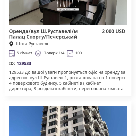
"Квартали" Працюючи з нами, ви отримуєте лише
перевірене житло від реальних орендодавців за
адекватною ціною. Підтримка на всіх етапах угоди. Ми
гарантуємо, що ви залишитеся задоволені
співпрацею! КОМІСІЯ АН Квартали 50% за фактом
підписання договору оренди.
Оренда/вул Ш.Руставелі/м
2 000 USD
Палац Спорту/Печерський
Шота Руставелі
5 кімнат
Поверх 1/4
100
ID:
129533
129533 До вашої уваги пропонується офіс на оренду за
адресою: вул Ш.Руставелі 1, розташована на 1 поверсі
4 поверхового будинку. 5 кабінетів ( кабінет
директора, 3 роздільні кабінети, переговорна кімната
та ресепшн) Зручна кухня. Санвузол. 2 балкони ( один
закритий інший французький ) Стоїть охоронна
система AJAX ТРЦ Гулівер, багато кавярень, кафе,
ресторанів поруч. Чудова інфраструктура. У пішій
доступності магазини, кафе, школи, дитячі садки,
медичні заклади. Тихий та затишний двір, зони для
відпочинку та паркування. Зручна транспортна
розв'язка. Агентство нерухомості "Квартали"