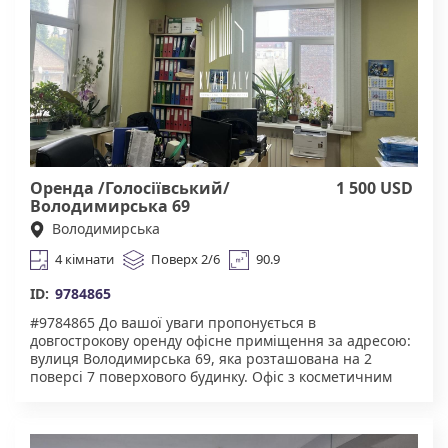
Університет, Олімпійська. Агенство нерухомості
"Квартали" Працюючи з нами, ви отримуєте лише
перевірений об'єкт за адекватною ціною.Підтримка на
всіх етапах угоди. Ми гарантуємо, що ви залишитеся
задоволені співпрацею! Комісія 50% за фактом
підписання договору.
Оренда /Голосіївський/
1 500 USD
Володимирська 69
Володимирська
4 кімнати
Поверх 2/6
90.9
ID:
9784865
#9784865 До вашої уваги пропонується в
довгострокову оренду офісне приміщення за адресою:
вулиця Володимирська 69, яка розташована на 2
поверсі 7 поверхового будинку. Офіс з косметичним
ремонтом, обладнан меблями і всією необхідною
технікою. Для комфортну надається: домофон,
броньовані двері, укриття в будинку. Чудова