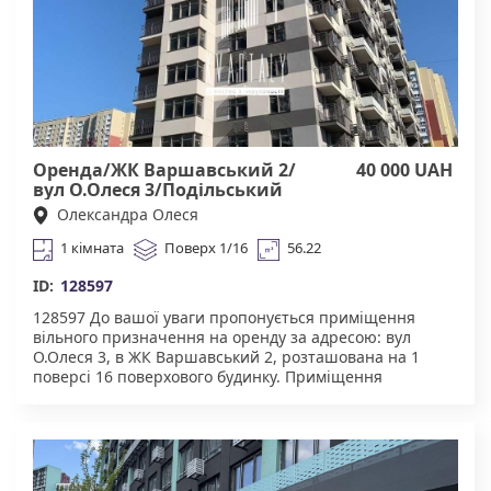
Працюючи з нами, ви отримуєте лише перевірене
житло від реальних орендодавців за адекватною
ціною. Підтримка на всіх етапах угоди. Ми гарантуємо,
що ви залишитеся задоволені співпрацею! КОМІСІЯ
АН Квартали 50% за фактом підписання договору
оренди.
Оренда/ЖК Варшавський 2/
40 000 UAH
вул О.Олеся 3/Подільський
Олександра Олеся
1 кімната
Поверх 1/16
56.22
ID:
128597
128597 До вашої уваги пропонується ​​приміщення
вільного призначення на оренду за адресою: вул
О.Олеся 3, в ЖК Варшавський 2, розташована на 1
поверсі 16 поверхового будинку. Приміщення
розташоване на розі фасаду будинку — вигідна
локація з відмінною видимістю. Ідеально підходить
для салону краси, кав’ярні, магазину чи іншого
бізнесу. Чудова інфраструктура. У пішій доступності
магазини, кафе, школи, дитячі садки, медичні