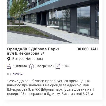
заклади. Тихий та затишний двір, зони для відпочинку
та паркування. Зручна транспортна розв'язка.
Агентство нерухомості "Квартали" Працюючи з нами,
ви отримуєте лише перевірене житло від реальних
орендодавців за адекватною ціною. Підтримка на всіх
етапах угоди. Ми гарантуємо, що ви залишитеся
задоволені співпрацею! КОМІСІЯ АН Квартали 50% за
фактом підписання договору оренди.
Оренда/ЖК Діброва Парк/
30 060 UAH
вул В.Некрасова 8/
Подільський
Віктора Некрасова
1 кімната
Поверх 1/23
100.2
ID:
128526
128526 До вашої уваги пропонується ​​приміщення
вільного призначення на оренду за адресою: вул
В.Некрасова 8, в ЖК Діброва парк, розташована на 1
поверсі 23 поверхового будинку. Висота стелі 3,75 м
Вентканал Санвузел Мокра точка Потужність по
електриці 15 кВт Гарантовані будівельні канікули По