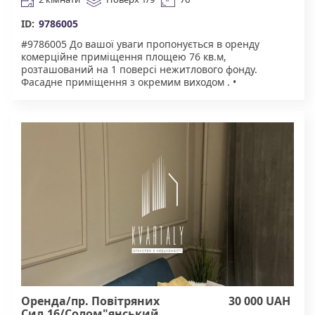
ID:
9786005
#9786005 До вашої уваги пропонується в оренду
комерційне приміщення площею 76 кв.м,
розташований на 1 поверсі нежитлового фонду.
Фасадне приміщення з окремим виходом . •
Потужність електроенергії — 30 кВт Призначення:
Чудово підійде під аптеку, магазин, оптику,
зоомагазин, пиво, салон краси і т.д. Агентство
нерухомості "Квартали" Працюючи з нами, ви
отримуєте лише перевірений об'єкт за адекватною
ціною. Підтримка на всіх етапах угоди. Ми гарантуємо,
що ви залишитеся задоволені співпрацею! Комісія
50% за фактом підписання договору.
Оренда/пр. Повітряних
30 000 UAH
Сил,16/Солом"янський