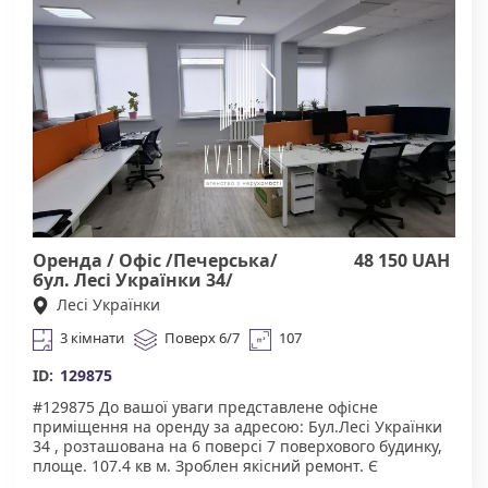
інфраструктура. У пішій доступності супермаркети,
торгові центри, ресторани, велика кількість
магазинів. Зручна транспортна розв'язка : найближчі
станції метро- Площа Льва Толстого, Університет,
Олімпійська. Агенство нерухомості "Квартали"
Працюючи з нами, ви отримуєте лише перевірене
житло від реальних орендодавців за адекватною
ціною. Підтримка на всіх етапах угоди. Ми гарантуємо,
що ви залишитеся задоволені співпрацею! Комісія
50% за фактом підписання договору оренди.
Оренда / Офіс /Печерська/
48 150 UAH
бул. Лесі Українки 34/
Печерський/ Київ
Лесі Українки
3 кімнати
Поверх 6/7
107
ID:
129875
#129875 До вашої уваги представлене офісне
приміщення на оренду за адресою: Бул.Лесі Українки
34 , розташована на 6 поверсі 7 поверхового будинку,
площе. 107.4 кв м. Зроблен якісний ремонт. Є
кондиціонери. Без меблів. Звльняється з 01.08. Чудова