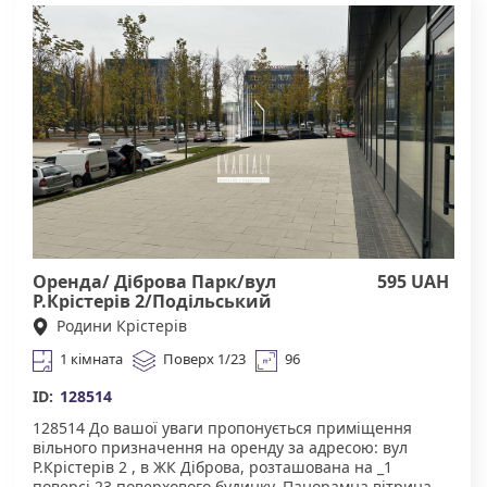
домовленості можу зробити ремонт під орендаря
Чудова інфраструктура. У пішій доступності магазини,
кафе, школи, дитячі садки, медичні заклади. Тихий та
затишний двір, зони для відпочинку та паркування.
Зручна транспортна розв'язка. Агентство нерухомості
"Квартали" Працюючи з нами, ви отримуєте лише
перевірене житло від реальних орендодавців за
адекватною ціною. Підтримка на всіх етапах угоди. Ми
гарантуємо, що ви залишитеся задоволені
співпрацею! КОМІСІЯ АН Квартали 50% за фактом
підписання договору оренди.
Оренда/ Діброва Парк/вул
595 UAH
Р.Крістерів 2/Подільський
Родини Крістерів
1 кімната
Поверх 1/23
96
ID:
128514
128514 До вашої уваги пропонується ​​приміщення
вільного призначення на оренду за адресою: вул
Р.Крістерів 2 , в ЖК Діброва, розташована на _1
поверсі 23 поверхового будинку. Панорамна вітрина.