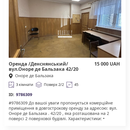
нерухомості "Квартали" Працюючи з нами, ви
отримуєте лише перевірені об'єкти від реальних
орендодавців за адекватною ціною. Підтримка на всіх
етапах угоди. Ми гарантуємо, що ви залишитеся
задоволені співпрацею! Комісія 50% за фактом
підписання договору.
Оренда /Денснянський/
15 000 UAH
вул.Оноре де Бальзака 42/20
Оноре де Бальзака
3 кімнати
Поверх 2/2
45
ID:
9786309
#9786309 До вашої уваги пропонується комерційне
приміщення в довгострокову оренду за адресою: вул.
Оноре де Бальзака . 42/20 , яка розташована на 2
поверсі 2 поверхової будівлі. Характеристики: •
Площа: 45 м² • 2 окремі кімнати та 1 прохідна •
Зручний під’їзд авто • Комунікації: вода та