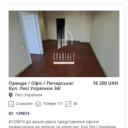
інфраструктура. У пішій доступності супермаркети,
торгові центри, ресторани, велика кількість
магазинів, школи, дитячі садки, поліклініка,
стоматологічний кабінет. Тихий та затишний двір,
дружелюбні сусіди, зона для вигулу тварин, зони для
відпочинку та паркування. Зручна транспортна
розв'язка. В самому центрі. Безпечний район.
Агенство нерухомості "Квартали" Працюючи з нами,
ви отримуєте лише перевірене житло від реальних
орендодавців за адекватною ціною. Підтримка всіх
етапах угоди. Ми гарантуємо, що ви залишитеся
задоволені співпрацею!Підтримка на всіх етапах
угоди. Комісія 20% за фактом підписання договору
оренди.
Оренда / Офіс / Печерська/
16 200 UAH
бул. Лесі Українки 34/
Печерський/ Київ
Лесі Українки
2 кімнати
Поверх 7/7
36
ID:
129874
#129874 До вашої уваги представлене офісне
приміщення на оренду за адресою: Бул.Лесі Українки