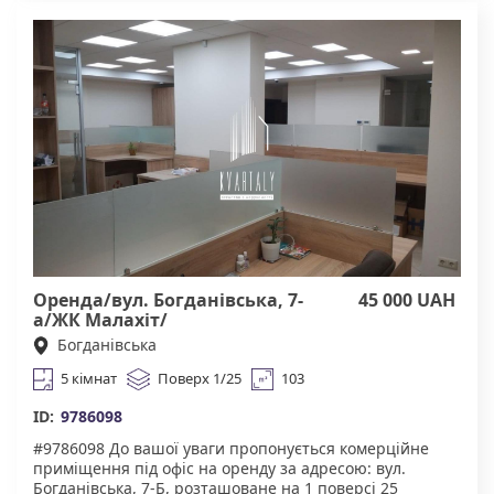
електроенергія, санвузол- на поверсі, поруч. Підійде
під склад товарів, інтернет-магазин,
майстерню(шиття, ремонт, друк, меблі, збірка,
упаковка), зберігання обладнання чи інструментів.
Торг можливий!!! Надання будівельних канікул
розгядаємо. Ремонтні роботи за рахунок орендної
плати також обговорюються. У цій же будівлі доступне
приміщення : 1 кімната - 28 м² Агенство нерухомості
"Квартали" Працюючи з нами, ви отримуєте лише
перевірені об'єкти від реальних орендодавців за
адекватною ціною. Підтримка на всіх етапах угоди. Ми
гарантуємо, що ви залишитеся задоволені
співпрацею! Комісія 50% за фактом підписання
договору.
Оренда/вул. Богданівська, 7-
45 000 UAH
а/ЖК Малахіт/
Солом"янський
Богданівська
5 кімнат
Поверх 1/25
103
ID:
9786098
#9786098 До вашої уваги пропонується ​​комерційне
приміщення під офіс на оренду за адресою: вул.
Богданівська, 7-Б, розташоване на 1 поверсі 25