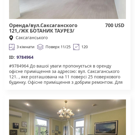
Оренда/вул.Саксаганского
700 USD
121,/ЖК БОТАНИК ТАУРЕЗ/
Шевченковский р-н,
Саксаганського
3 кімнати
Поверх 11/25
120
ID:
9784964
#9784964 До вашої уваги пропонується в оренду
офісне приміщення за адресою: вул. Саксаганського
121. , яке розташована на 11 поверсі 25 поверхового
будинку. Офісне приміщення з добрим ремонтом. Для
комфортну надається: броньовані двері, укриття в
будинку. Чудова інфраструктура. У пішій доступності
супермаркети, торгові центри, ресторани, велика
кількість магазинів. Зручна транспортна розв'язка :
найближчі станції метро, Університет, Вокзальна.
Агенство нерухомості "Квартали" Працюючи з нами,
ви отримуєте лише перевірений об'єкт за адекватною
ціною.Підтримка на всіх етапах угоди. Ми гарантуємо,
що ви залишитеся задоволені співпрацею! Комісія