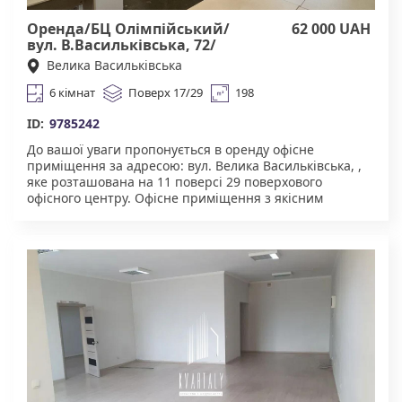
Оренда/БЦ Олімпійський/
62 000 UAH
вул. В.Васильківська, 72/
Голосіївський
Велика Васильківська
6 кімнат
Поверх 17/29
198
ID:
9785242
До вашої уваги пропонується в оренду офісне
приміщення за адресою: вул. Велика Васильківська, ,
яке розташована на 11 поверсі 29 поверхового
офісного центру. Офісне приміщення з якісним
сучасним ремонтом. Для комфортну надається:
броньовані двері, укриття в будинку. Чудова
інфраструктура. У пішій доступності супермаркети,
торгові центри, ресторани, велика кількість
магазинів. Зручна транспортна розв'язка : метро
Олімпійська в пішій доступності 2 хвилини. Агенство
нерухомості "Квартали" Працюючи з нами, ви
отримуєте лише перевірений об'єкт за адекватною
ціною.Підтримка на всіх етапах угоди. Ми гарантуємо,
що ви залишитеся задоволені співпрацею!