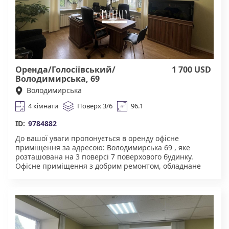
50% за фактом підписання договору.
Оренда/Голосіївський/
1 700 USD
Володимирська, 69
Володимирська
4 кімнати
Поверх 3/6
96.1
ID:
9784882
До вашої уваги пропонується в оренду офісне
приміщення за адресою: Володимирська 69 , яке
розташована на 3 поверсі 7 поверхового будинку.
Офісне приміщення з добрим ремонтом, обладнане
меблями і всією необхідною технікою. Для комфортну
надається: домофон, броньовані двері, укриття в
будинку. Чудова інфраструктура. У пішій доступності
супермаркети, торгові центри, ресторани, велика
кількість магазинів. Зручна транспортна розв'язка :
найближчі станції метро- Площа Льва Толстого,