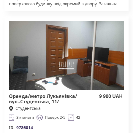
поверхового будинку вхід окремий з двору. Загальна
площа 103 кв.м, 5 кабінетів. Є санвузел , окрема кухня.
Приміщення укомплектоване офісними меблями, є
холодильник. Чудова інфраструктура. У пішій
доступності магазини, кафе. Тихий та затишний двір,
зони для відпочинку та паркування. Зручна
транспортна розв'язка. Агентство нерухомості
"Квартали" Працюючи з нами, ви отримуєте лише
перевірене житло від реальних орендодавців за
адекватною ціною. Підтримка на всіх етапах угоди. Ми
гарантуємо, що ви залишитеся задоволені
співпрацею!
Оренда/метро Лукьянівка/
9 900 UAH
вул..Студенська, 11/
Шевченківський р-н/
Студентська
3 кімнати
Поверх 2/5
42
ID:
9786014