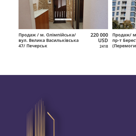
220 000
Продаж / м. Олімпійська/
Продаж/ м
USD
вул. Велика Васильківська
пр-т Бере
47/ Печерськ
(Перемоги
2418
Парк Тауе
Шевченкі