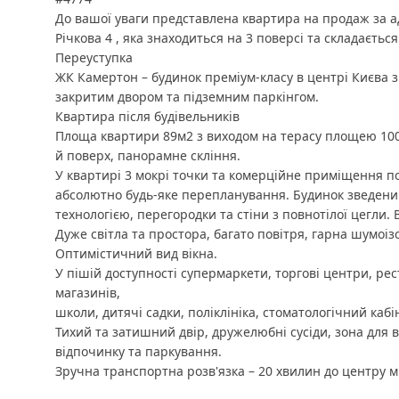
До вашої уваги представлена квартира на продаж за 
Річкова 4 , яка знаходиться на 3 поверсі та складається 
Переуступка
ЖК Камертон – будинок преміум-класу в центрі Києва 
закритим двором та підземним паркінгом.
Квартира після будівельників
Площа квартири 89м2 з виходом на терасу площею 100м
й поверх, панорамне скління.
У квартирі 3 мокрі точки та комерційне приміщення 
абсолютно будь-яке перепланування. Будинок зведени
технологією, перегородки та стіни з повнотілої цегли. 
Дуже світла та простора, багато повітря, гарна шумоіз
Оптимістичний вид вікна.
У пішій доступності супермаркети, торгові центри, рес
магазинів,
школи, дитячі садки, поліклініка, стоматологічний кабі
Тихий та затишний двір, дружелюбні сусіди, зона для в
відпочинку та паркування.
Зручна транспортна розв'язка – 20 хвилин до центру мі