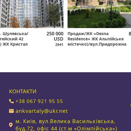
250 000
. Шулявська/
Продаж/ЖК «Desna
USD
стейский 42
Residence» ЖК Альпійське
) ЖК Кристал
містечко)/вул.Придорожна
2941
р/
11 /с.Зазим'я
вський
КОНТАКТИ
+38 067 921 95 55
ankvartaly@ukr.net
м. Київ, вул.Велика Васильківська,
буд.72, офіс 44 (ст.м «Олімпійська»)