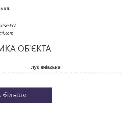
ська
-358-497
il.com
ИКА ОБ'ЄКТА
Лук'янівська
ь більше