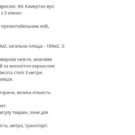
адресою: ЖК Камертон вул.
з 3 кімнат.
з презентабельним лобі,
2, загальна площа - 189м2. 3-
поверхом нижче, можливе
й за монолітно-каркасною
Висота стелі 3 метри.
оляція.
торани, велика кількість
нет.
игулу тварин, зони для
ста, метро, транспорт.