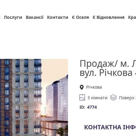
с
Послуги
Вакансії
Контакти
Є Оселя
Є Відновлення
Кра
Продаж/ м. 
вул. Річкова
Річкова
3 кімнати
Поверх 
ID:
4774
КОНТАКТНА ІН