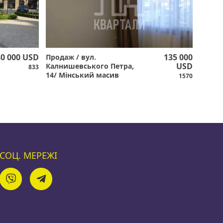
80 000 USD
135 000
Продаж / вул.
USD
Калнишевського Петра,
833
14/ Мінський масив
1570
СОЦ. МЕРЕЖІ