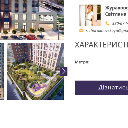
Журахов
Світлана
380-674
s.zhurakhovskaya@gma
ХАРАКТЕРИСТ
Метро:
Дізнатис