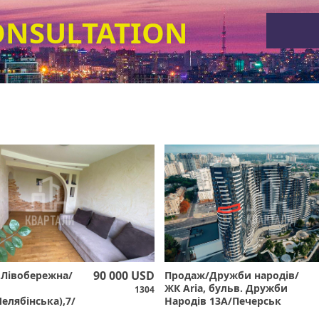
ONSULTATION
90 000 USD
Лівобережна/
Продаж/Дружби народів/
ЖК Aria, бульв. Дружби
1304
елябінська),7/
Народів 13А/Печерськ