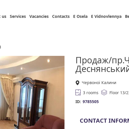
 us
Services
Vacancies
Contacts
E Osela
E Vidnovlennya
B
)
Продаж/пр.Ч
Деснянськи
Червоної Калини
3 rooms
Floor 13/2
ID:
9785505
CONTACT INFOR