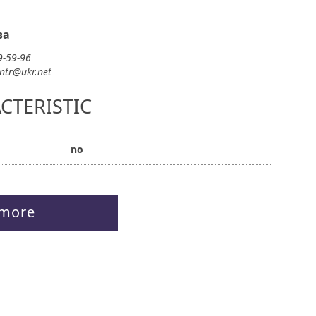
ва
9-59-96
entr@ukr.net
CTERISTIC
no
 more