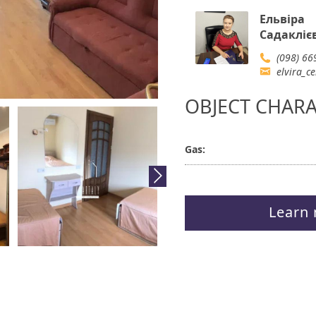
Ельвіра
Садакліє
(098) 66
elvira_c
OBJECT CHARA
Gas:
Learn