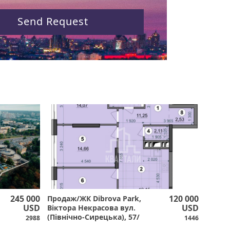
Send Request
245 000
120 000
Продаж/ЖК Dibrova Park,
USD
USD
Віктора Некрасова вул.
(Північно-Сирецька), 57/
2988
1446
Куренівка