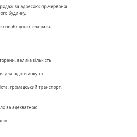
продаж за адресою: пр.Червоної
ого будинку.
єю необхідною технікою.
торани, велика кількість
ця для відпочинку та
ста, ​​громадський транспорт.
ло за адекватною
цею!