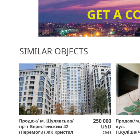
GET A C
SIMILAR OBJECTS
250 000
Продаж/ м. Шулявська/
Продаж/м.
USD
пр-т Берестейский 42
вул.
(Перемоги) ЖК Кристал
П.Куліша(Ч
2941
Парк Тауер/