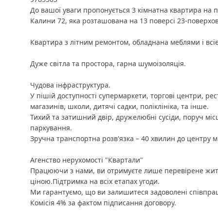
До вашої уваги пропонується 3 кімнатна квартира на 
Калини 72, яка розташована на 13 поверсі 23-поверхов
Квартира з літним ремонтом, обладнана меблями і всі
Дуже світла та простора, гарна шумоізоляція.
Чудова інфраструктура.
У пішій доступності супермаркети, торгові центри, рес
магазинів, школи, дитячі садки, поліклініка, та інше.
Тихий та затишний двір, дружелюбні сусіди, поруч міс
паркування.
Зручна транспортна розв'язка – 40 хвилин до центру мі
Агенство нерухомості "Квартали"
Працюючи з нами, ви отримуєте лише перевірене жит
ціною.Підтримка на всіх етапах угоди.
Ми гарантуємо, що ви залишитеся задоволені співпра
Комісія 4% за фактом підписання договору.