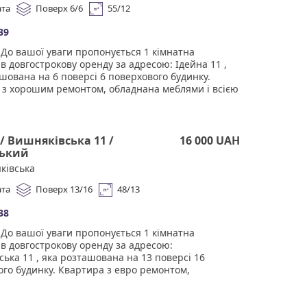
 отримуєте лише перевірене житло від реальних
ата
Поверх 6/6
55/12
ців за адекватною ціною. Підтримка на всіх
годи. Ми гарантуємо, що ви залишитеся
39
і співпрацею! Комісія 50% за фактом підписання
До вашої уваги пропонується 1 кімнатна
 оренди.
в довгострокову оренду за адресою: Ідейна 11 ,
шована на 6 поверсі 6 поверхового будинку.
 з хорошим ремонтом, обладнана меблями і всією
ю технікою Дуже світла та простора, гарна
ція. Чудова інфраструктура. У пішій доступності
ети, торгові центри, ресторани, велика кількість
, школи, дитячі садки, поліклініка, та інше. Тихий
/ Вишняківська 11 /
16 000 UAH
ий двір, дружелюбні сусіди, поруч місця для
ький
у та паркування. Агенство нерухомості
ківська
и" Працюючи з нами, ви отримуєте лише
не житло від реальних орендодавців за
ата
Поверх 13/16
48/13
ю ціною. Підтримка на всіх етапах угоди. Ми
мо, що ви залишитеся задоволені співпрацею!
38
0% за фактом підписання договору оренди.
До вашої уваги пропонується 1 кімнатна
в довгострокову оренду за адресою:
ька 11 , яка розташована на 13 поверсі 16
го будинку. Квартира з евро ремонтом,
а меблями і всією необхідною технікою Дуже
 простора, гарна шумоізоляція. Чудова
ктура. У пішій доступності супермаркети, торгові