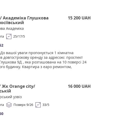
/ Академіка Глушкова
15 200 UAH
олосіївський
ва Академіка
ата
25/17/5
52
До вашої уваги пропонується 1 кімнатна
в довгострокову оренду за адресою: проспект
Глушкова 9Д , яка розташована на 10 поверсі 24
го будинку. Квартира з еаро ремонтом,
а меблями і всією необхідною технікою Дуже
 простора, гарна шумоізоляція. Чудова
ктура. У пішій доступності супермаркети, торгові
есторани, велика кількість магазинів, школи,
 Жк Orange city/
16 000 UAH
дки, поліклініка, та інше. Тихий та затишний двір,
вській
і сусіди, поруч місця для відпочинку та
рський узвіз
ня. Агенство нерухомості "Квартали" Працюючи з
 отримуєте лише перевірене житло від реальних
ата
Поверх 9/26
33/5
ців за адекватною ціною. Підтримка на всіх
годи. Ми гарантуємо, що ви залишитеся
50