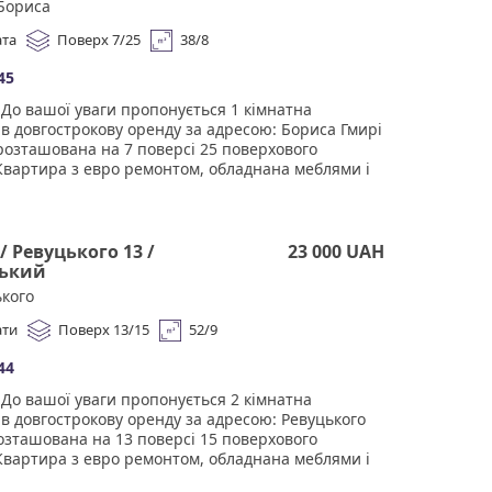
Бориса
и" Працюючи з нами, ви отримуєте лише
не житло від реальних орендодавців за
ата
Поверх 7/25
38/8
ю ціною. Підтримка на всіх етапах угоди. Ми
мо, що ви залишитеся задоволені співпрацею!
45
0% за фактом підписання договору оренди.
До вашої уваги пропонується 1 кімнатна
в довгострокову оренду за адресою: Бориса Гмирі
 розташована на 7 поверсі 25 поверхового
Квартира з евро ремонтом, обладнана меблями і
бхідною технікою Дуже світла та простора, гарна
ція. Чудова інфраструктура. У пішій доступності
ети, торгові центри, ресторани, велика кількість
, школи, дитячі садки, поліклініка, та інше. Тихий
/ Ревуцького 13 /
23 000 UAH
ий двір, дружелюбні сусіди, поруч місця для
ький
у та паркування. Агенство нерухомості
кого
и" Працюючи з нами, ви отримуєте лише
не житло від реальних орендодавців за
ати
Поверх 13/15
52/9
ю ціною. Підтримка на всіх етапах угоди. Ми
мо, що ви залишитеся задоволені співпрацею!
44
0% за фактом підписання договору оренди.
До вашої уваги пропонується 2 кімнатна
в довгострокову оренду за адресою: Ревуцького
розташована на 13 поверсі 15 поверхового
Квартира з евро ремонтом, обладнана меблями і
бхідною технікою Дуже світла та простора, гарна