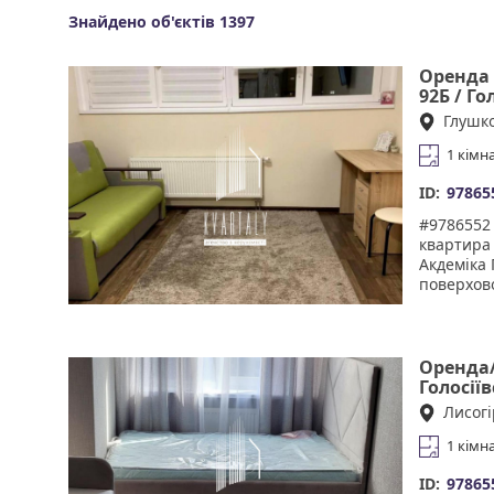
Знайдено об'єктів 1397
Оренда 
92Б / Г
Глушко
1 кімн
ID:
97865
#9786552 
квартира 
Акдеміка 
поверхово
обладнан
світла та
інфрастру
центри, р
Оренда/
дитячі са
Голосії
дружелюбн
Лисогі
паркуван
нами, ви
1 кімн
орендодав
етапах у
ID:
97865