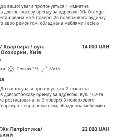
і співпрацею! Комісія 50% за фактом підписання
До вашої уваги пропонується 1 кімнатна
 оренди.
 в довгострокову оренду за адресою: ЖК Orange
розташована на 9 поверсі 26 поверхового будинку.
 з евро ремонтом, обладнана меблями і всією
ю технікою Дуже світла та простора, гарна
ція. Чудова інфраструктура. У пішій доступності
ети, торгові центри, ресторани, велика кількість
, школи, дитячі садки, поліклініка, та інше. Тихий
/ Квартира / вул.
14 000 UAH
ий двір, дружелюбні сусіди, поруч місця для
 Осокорки, Київ
у та паркування. Агенство нерухомості
а
и" Працюючи з нами, ви отримуєте лише
не житло від реальних орендодавців за
ати
Поверх 3/3
63/16
ю ціною. Підтримка на всіх етапах угоди. Ми
мо, що ви залишитеся задоволені співпрацею!
46
0% за фактом підписання договору оренди.
До вашої уваги пропонується 2 кімнатна
в довгострокову оренду за адресою: вул. 162-га
ка розташована на 3 поверсі 3 поверхового
Квартира з евро ремонтом, обладнана меблями і
бхідною технікою Дуже світла та простора, гарна
ція. Чудова інфраструктура. У пішій доступності
ети, торгові центри, ресторани, велика кількість
, школи, дитячі садки, поліклініка, та інше. Тихий
/Жк Патріотика/
22 000 UAH
ий двір, дружелюбні сусіди, поруч місця для
ький
у та паркування. Агенство нерухомості