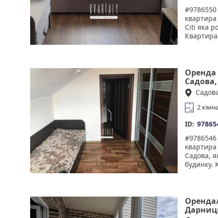
задоволен
#9786550 
договору
квартира
Citi яка 
Квартира
необхідно
шумоізоля
супермарк
магазинів
Оренда 
та затишн
Садова,
відпочинк
Садов
"Квартал
перевіре
2 кімн
адекватно
гарантує
ID:
97865
Комісія 5
#9786546 
квартира 
Садова, я
будинку. 
всією нео
шумоізоля
супермарк
магазинів
Оренда
та затишн
Дарниц
відпочинк