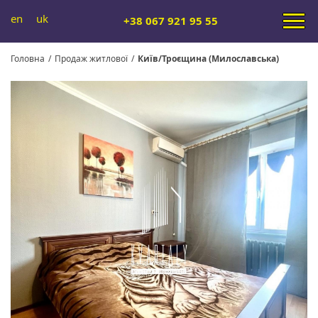
en
uk
+38 067 921 95 55
Головна
/
Продаж житлової
/
Київ/Троєщина (Милославська)