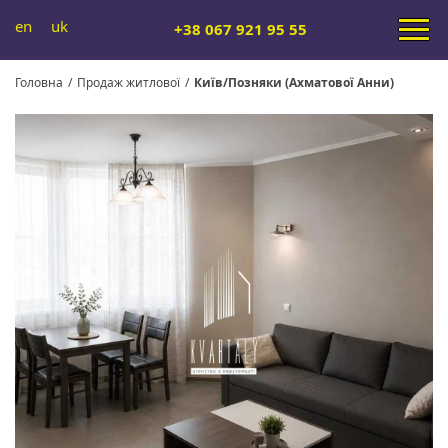
en
uk
+38 067 921 95 55
Головна
/
Продаж житлової
/
Київ/Позняки (Ахматової Анни)