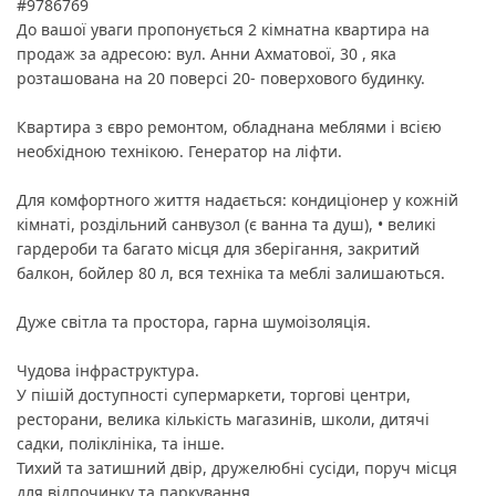
#9786769
До вашої уваги пропонується 2 кімнатна квартира на
продаж за адресою: вул. Анни Ахматової, 30 , яка
розташована на 20 поверсі 20- поверхового будинку.
Квартира з євро ремонтом, обладнана меблями і всією
необхідною технікою. Генератор на ліфти.
Для комфортного життя надається: кондиціонер у кожній
кімнаті, роздільний санвузол (є ванна та душ), • великі
гардероби та багато місця для зберігання, закритий
балкон, бойлер 80 л, вся техніка та меблі залишаються.
Дуже світла та простора, гарна шумоізоляція.
Чудова інфраструктура.
У пішій доступності супермаркети, торгові центри,
ресторани, велика кількість магазинів, школи, дитячі
садки, поліклініка, та інше.
Тихий та затишний двір, дружелюбні сусіди, поруч місця
для відпочинку та паркування.