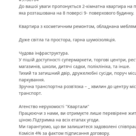
До вашої уваги пропонується 2-кімнатна квартира на 
яка розташована на 8 поверсі 9- поверхового будинку.
Квартира з косметичним ремонтом, обладнана меблями
Дуже світла та простора, гарна шумоізоляція.
Чудова інфраструктура.
У пішій доступності супермаркети, торгові центри, рес
магазинів, школи, дитячі садки, поліклініка, та інше.
Тихий та затишний двір, дружелюбні сусіди, поруч міс
паркування.
Зручна транспортна розв'язка – _ хвилин до центру міст
транспорт.
Агенство нерухомості "Квартали"
Працюючи з нами, ви отримуєте лише перевірене жит
ціною.Підтримка на всіх етапах угоди.
Ми гарантуємо, що ви залишитеся задоволені співпра
Комісія 4% за фактом підписання договору.