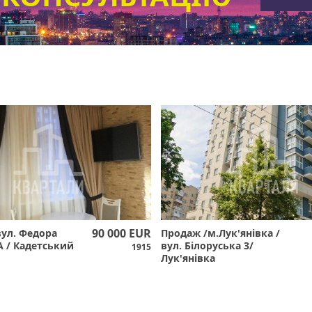
90 000 EUR
вул. Федора
Продаж /м.Лук'янівка /
А / Кадетський
вул. Білоруська 3/
1915
Лук'янівка